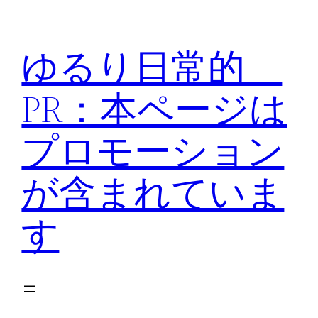
内
容
ゆるり日常的
を
ス
PR：本ページは
キ
ッ
プロモーション
プ
が含まれていま
す