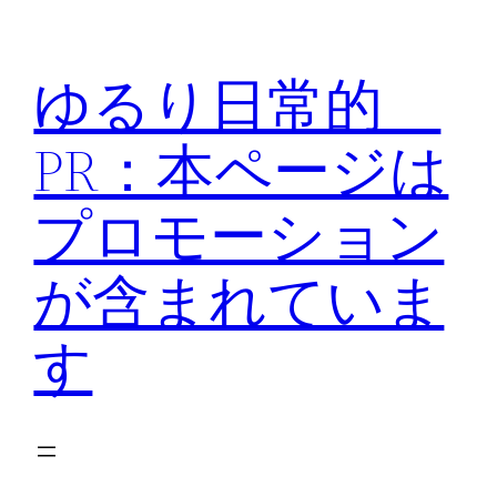
内
容
ゆるり日常的
を
ス
PR：本ページは
キ
ッ
プロモーション
プ
が含まれていま
す